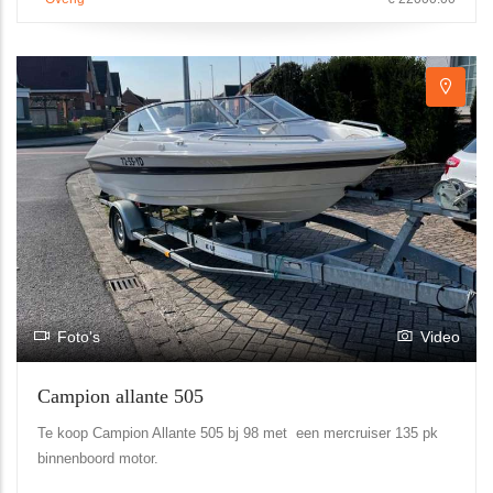
Foto's
Video
Campion allante 505
Te koop Campion Allante 505 bj 98 met een mercruiser 135 pk
binnenboord motor.