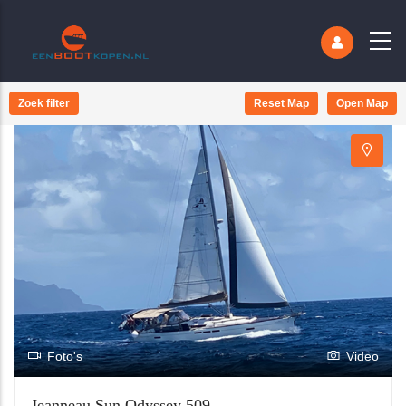
Zoek filter
Reset Map
Open Map
Foto's
Video
Jeanneau Sun Odyssey 509