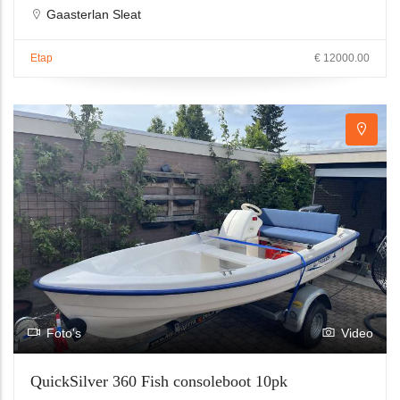
Gaasterlan Sleat
Etap
€ 12000.00
Foto's
Video
QuickSilver 360 Fish consoleboot 10pk