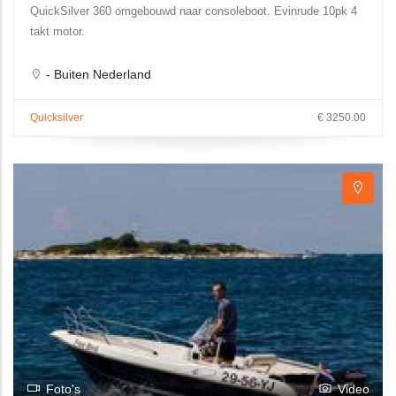
QuickSilver 360 omgebouwd naar consoleboot. Evinrude 10pk 4
takt motor.
- Buiten Nederland
Quicksilver
€ 3250.00
Foto's
Video