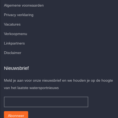
Ma - vr 9.00 - 18.00
Stuur ons een mail en we nemen snel contact met u op
Over ons
Over ons
XML en Json feed/API
Watersportbedrijf toevoegen
Algemene voorwaarden
Privacy verklaring
Vacatures
Verkoopmenu
Linkpartners