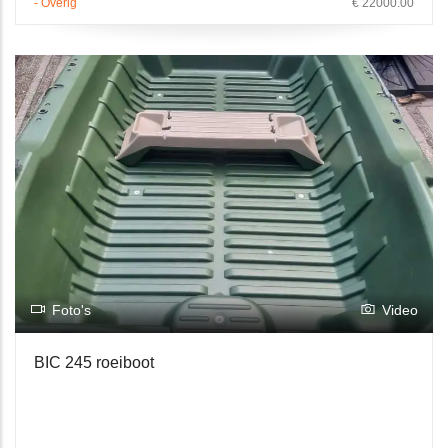
- Overig
€ 22000.00
Foto's
Video
BIC 245 roeiboot