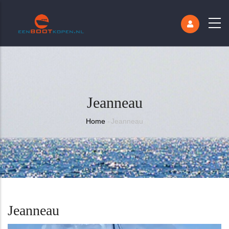
Jeanneau
Kruimelpad
Home
-
Jeanneau
Jeanneau