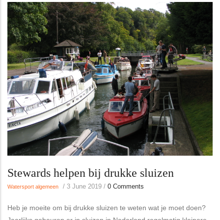
Stewards helpen bij drukke sluizen
/
3 June 2019
/
0 Comments
Watersport algemeen
Heb je moeite om bij drukke sluizen te weten wat je moet doen?