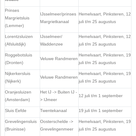
Prinses
IJsselmeer/prinses
Hemelvaart, Pinksteren, 12
Margrietsluis
Margrietkanaal
juli t/m 25 augustus
(Lemmer)
Lorentzsluizen
IJsselmeer/
Hemelvaart, Pinksteren, 12
(Afsluitdijk)
Waddenzee
juli t/m 25 augustus
Roggebotsluis
Hemelvaart, Pinksteren, 19
Veluwe Randmeren
(Dronten)
juli t/m 25 augustus
Nijkerkersluis
Hemelvaart, Pinksteren, 19
Veluwe Randmeren
(Nijkerk)
juli t/m 25 augustus
Oranjesluizen
Het IJ -> Buiten IJ -
12 juli t/m 1 september
(Amsterdam)
> IJmeer
Sluis Eefde
Twentekanaal
19 juli t/m 1 september
Grevelingensluis
Oosterschelde ->
Hemelvaart, Pinksteren, 19
(Bruinisse)
Grevelingenmeer
juli t/m 25 augustus