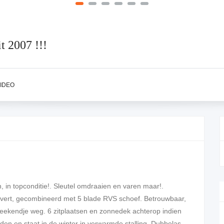
t 2007 !!!
IDEO
 in topconditie!. Sleutel omdraaien en varen maar!.
evert, gecombineerd met 5 blade RVS schoef. Betrouwbaar,
r weekendje weg. 6 zitplaatsen en zonnedek achterop indien
en en staat in de winter in verwarmde stalling. Dubbelas