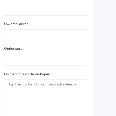
Uw emailadres
Onderwerp
Te koop Wibo II
Brandsma
Volvo Penta
Uw bericht aan de verkoper