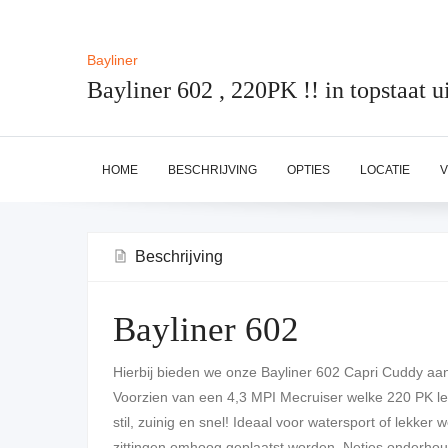
Bayliner
Bayliner 602 , 220PK !! in topstaat ui
HOME
BESCHRIJVING
OPTIES
LOCATIE
V
Beschrijving
Bayliner 602
Hierbij bieden we onze Bayliner 602 Capri Cuddy aan,
Voorzien van een 4,3 MPI Mecruiser welke 220 PK l
stil, zuinig en snel! Ideaal voor watersport of lekke
zittingen omhoog geplaatst worden. Netjes onderhoud