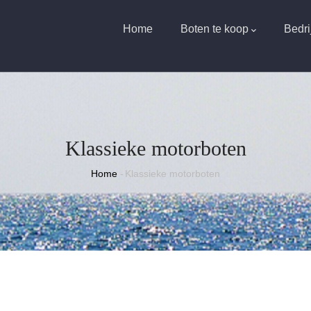
Main
navigation
Home
Boten te koop
Bedri
Klassieke motorboten
Kruimelpad
Home
-
Klassieke motorboten