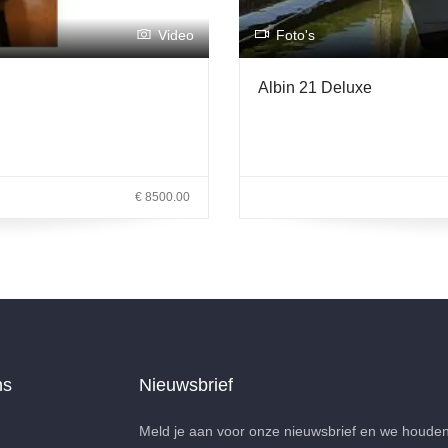
Video
Foto's
Albin 21 Deluxe
€ 8500.00
ns
Nieuwsbrief
Meld je aan voor onze nieuwsbrief en we houden