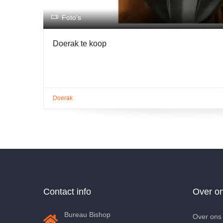
Foto's
Doerak te koop
Doerak
Contact info
Over o
Bureau Bishop
Over ons