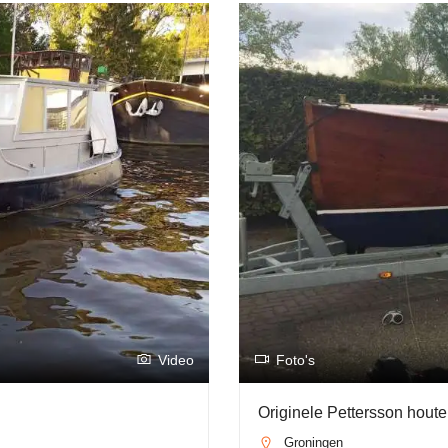
Video
Foto's
Originele Pettersson houte
Groningen