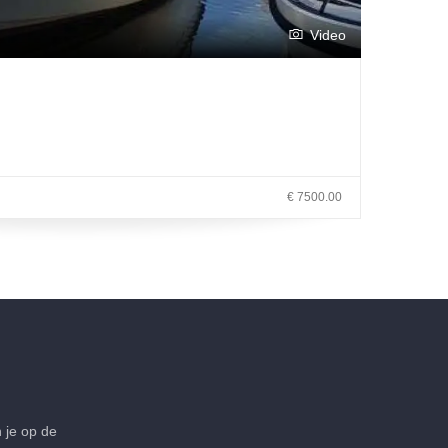
Video
€ 7500.00
 je op de