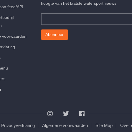
hoogte van het laatste watersportnieuws
son feed/API
tbedrijf
n
 voorwaarden
erklaring
s
menu
ers
r
Privacyverklaring
Algemene voorwaarden
Site Map
Over 